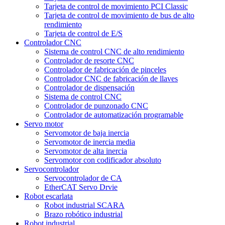
Tarjeta de control de movimiento PCI Classic
Tarjeta de control de movimiento de bus de alto
rendimiento
Tarjeta de control de E/S
Controlador CNC
Sistema de control CNC de alto rendimiento
Controlador de resorte CNC
Controlador de fabricación de pinceles
Controlador CNC de fabricación de llaves
Controlador de dispensación
Sistema de control CNC
Controlador de punzonado CNC
Controlador de automatización programable
Servo motor
Servomotor de baja inercia
Servomotor de inercia media
Servomotor de alta inercia
Servomotor con codificador absoluto
Servocontrolador
Servocontrolador de CA
EtherCAT Servo Drvie
Robot escarlata
Robot industrial SCARA
Brazo robótico industrial
Robot industrial