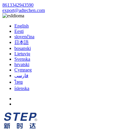
8613342943590
export@adtechen.com
Idioma
English
Eesti
slovenčina
日本語
bosanski
Lietuvių
Svenska
hrvatski
Cymraeg
فارسی
ไทย
íslenska